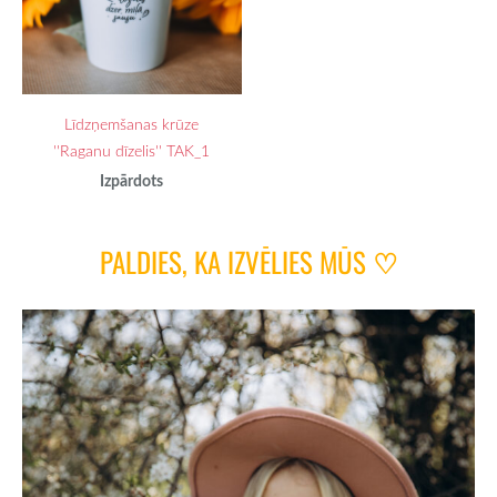
Līdzņemšanas krūze
''Raganu dīzelis'' TAK_1
Izpārdots
PALDIES, KA IZVĒLIES MŪS
♡