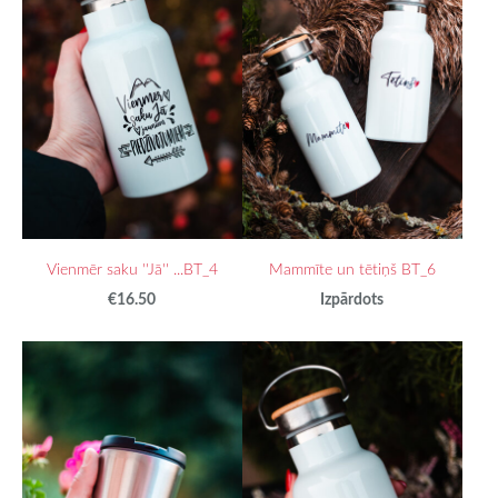
Vienmēr saku ''Jā'' ...BT_4
Mammīte un tētiņš BT_6
€16.50
Izpārdots