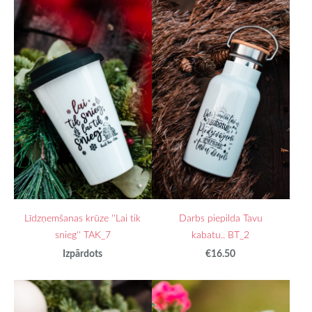
Līdzņemšanas krūze ''Lai tik
Darbs piepilda Tavu
snieg'' TAK_7
kabatu.. BT_2
Izpārdots
€16.50