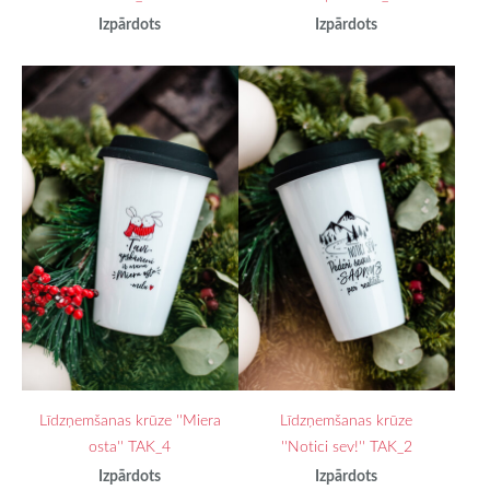
Izpārdots
Izpārdots
Līdzņemšanas krūze ''Miera
Līdzņemšanas krūze
osta'' TAK_4
''Notici sev!'' TAK_2
Izpārdots
Izpārdots