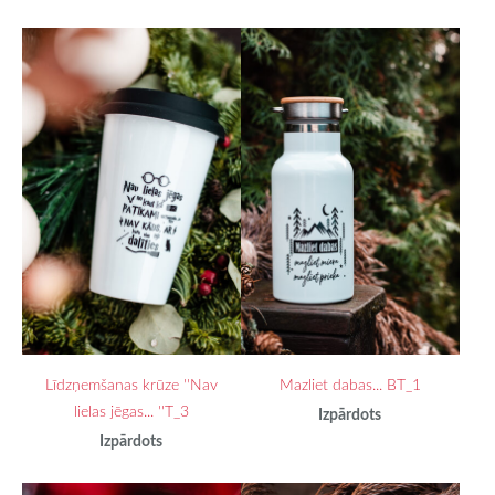
Līdzņemšanas krūze ''Nav
Mazliet dabas... BT_1
lielas jēgas... ''T_3
Izpārdots
Izpārdots