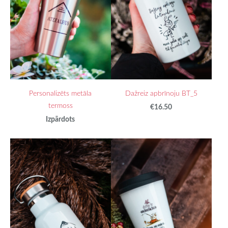
Personalizēts metāla
Dažreiz apbrīnoju BT_5
termoss
€16.50
Izpārdots