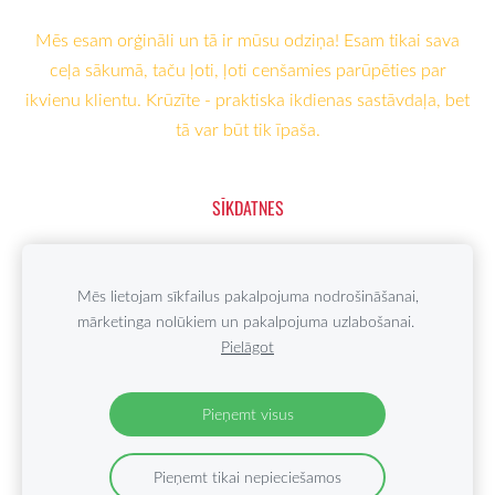
Mēs esam orģināli un tā ir mūsu odziņa! Esam tikai sava
ceļa sākumā, taču ļoti, ļoti cenšamies parūpēties par
ikvienu klientu. Krūzīte - praktiska ikdienas sastāvdaļa, bet
tā var būt tik īpaša.
SĪKDATNES
Mājas lapu veidoja : Ausmiņa - Krūžu darbnīca
Mēs lietojam sīkfailus pakalpojuma nodrošināšanai,
mārketinga nolūkiem un pakalpojuma uzlabošanai.
Mēs esam par mīļām un sirsnīgām, humoristiskām
Pielāgot
krūzītēm - Tādēļ ikvienu dizainu cenšamies veidot unikālu
un ar savu odziņu.
Pieņemt visus
Pieņemt tikai nepieciešamos