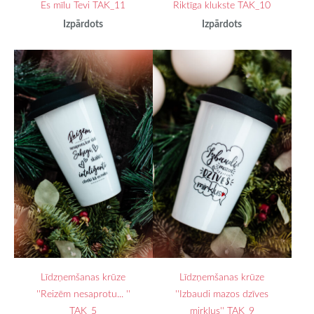
Es mīlu Tevi TAK_11
Riktīga klukste TAK_10
Izpārdots
Izpārdots
Līdzņemšanas krūze
Līdzņemšanas krūze
''Reizēm nesaprotu... ''
''Izbaudi mazos dzīves
TAK_5
mirkļus'' TAK_9