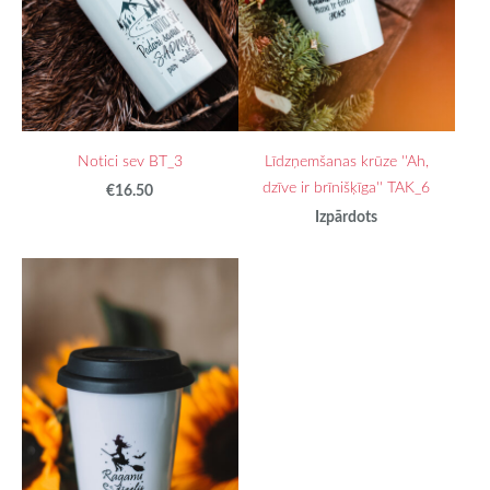
Notici sev BT_3
Līdzņemšanas krūze ''Ah,
dzīve ir brīnišķīga'' TAK_6
€16.50
Izpārdots