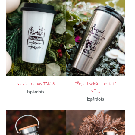
Mazliet dabas TAK_8
''Šogad sākšu sportot''
NT_1
Izpārdots
Izpārdots