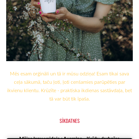
Mēs esam orģināli un tā ir mūsu odziņa! Esam tikai sava
ceļa sākumā, taču ļoti, ļoti cenšamies parūpēties par
ikvienu klientu. Krūzīte - praktiska ikdienas sastāvdaļa, bet
tā var būt tik īpaša.
SĪKDATNES
Mājas lapu veidoja : Ausmiņa - Krūžu darbnīca