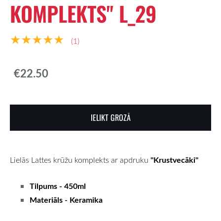
KOMPLEKTS'' L_29
★★★★★
(1)
€22.50
IELIKT GROZĀ
''Krustvecāki''
Lielās Lattes krūžu komplekts ar apdruku
Tilpums - 450ml
Materiāls - Keramika