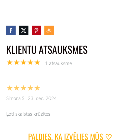
KLIENTU ATSAUKSMES
★★★★★
1 atsauksme
★★★★★
Simona S., 23. dec. 2024
Ļoti skaistas krūzītes
PALDIES, KA IZVĒLIES MŪS
♡