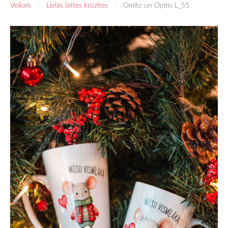
Veikals
Lielās lattes krūzītes
Omīte un Opītis L_55