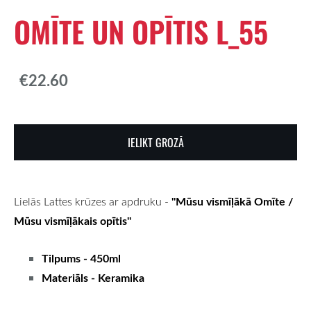
OMĪTE UN OPĪTIS L_55
€22.60
IELIKT GROZĀ
''Mūsu vismīļākā Omīte /
Lielās Lattes krūzes ar apdruku -
Mūsu vismīļākais opītis''
Tilpums - 450ml
Materiāls - Keramika