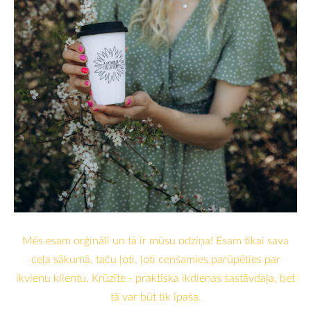
Mēs esam orģināli un tā ir mūsu odziņa! Esam tikai sava
ceļa sākumā, taču ļoti, ļoti cenšamies parūpēties par
ikvienu klientu. Krūzīte - praktiska ikdienas sastāvdaļa, bet
tā var būt tik īpaša.