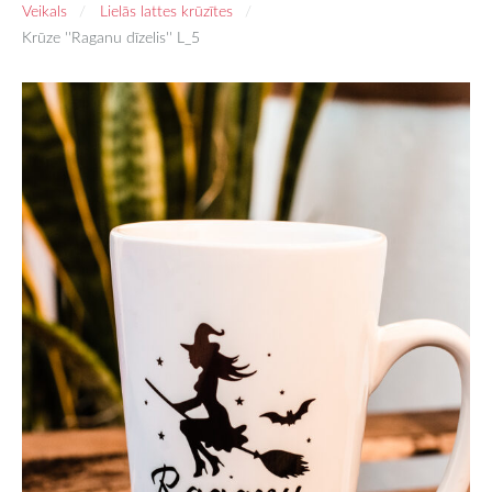
Veikals
Lielās lattes krūzītes
Krūze ''Raganu dīzelis'' L_5