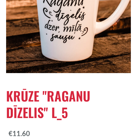
KRŪZE ''RAGANU
DĪZELIS'' L_5
€11.60