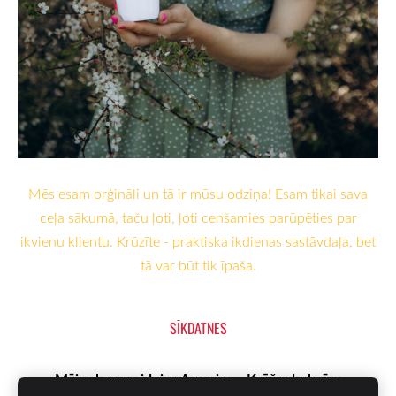
Mēs esam orģināli un tā ir mūsu odziņa! Esam tikai sava
ceļa sākumā, taču ļoti, ļoti cenšamies parūpēties par
ikvienu klientu. Krūzīte - praktiska ikdienas sastāvdaļa, bet
tā var būt tik īpaša.
SĪKDATNES
Mājas lapu veidoja : Ausmiņa - Krūžu darbnīca