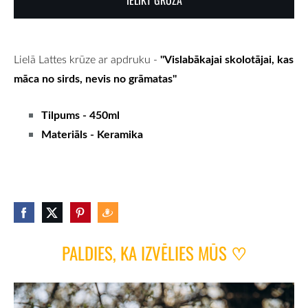
IELIKT GROZĀ
''Vislabākajai skolotājai, kas
Lielā Lattes krūze ar apdruku -
māca no sirds, nevis no grāmatas''
Tilpums - 450ml
Materiāls - Keramika
PALDIES, KA IZVĒLIES MŪS
♡