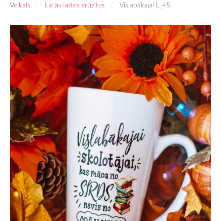
Veikals
Lielās lattes krūzītes
Vislabākajai L_45